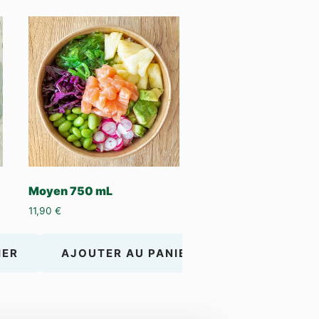
Moyen 750 mL
11,90
€
IER
AJOUTER AU PANIER