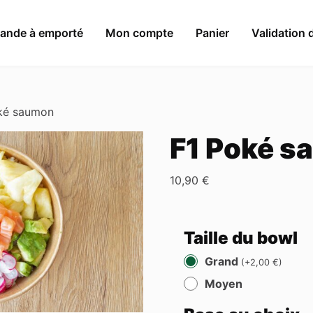
nde à emporté
Mon compte
Panier
Validation
ké saumon
F1 Poké 
10,90
€
Taille du bowl
Grand
(
+
2,00
€
)
Moyen