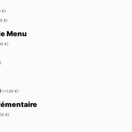
0
€
)
00
€
)
le Menu
,00
€
)
€
)
cl
(
+
1,00
€
)
lémentaire
,00
€
)
)