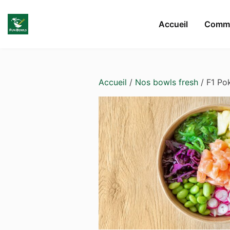
Skip to main content
Accueil
Comma
Accueil
/
Nos bowls fresh
/ F1 Po