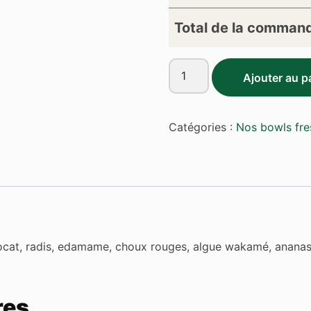
Total de la comman
quantité
Ajouter au p
de
F1
Poké
Catégories :
Nos bowls fre
saumon
vocat, radis, edamame, choux rouges, algue wakamé, ananas,
res