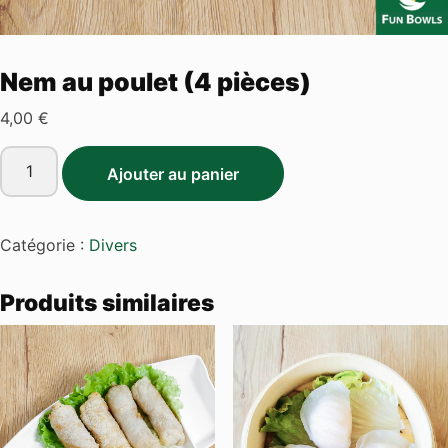
Nem au poulet (4 pièces)
4,00
€
quantité
Ajouter au panier
de
Nem
au
Catégorie :
Divers
poulet
(4
Produits similaires
pièces)