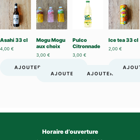
Asahi 33 cl
Mogu Mogu
Pulco
Ice tea 33 cl
aux choix
Citronnade
4,00
€
2,00
€
3,00
€
3,00
€
AJOUTER AU PANIER
AJOU
AJOUTER AU PANIER
AJOUTER AU PANI
Horaire d’ouverture