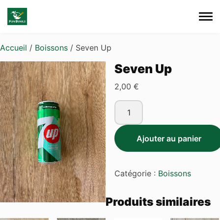
Skip to main content
Accueil
/
Boissons
/ Seven Up
Seven Up
2,00
€
quantité
de
Seven
Ajouter au panier
Up
Catégorie :
Boissons
Produits similaires