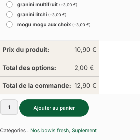
granini multifruit
(
+
3,00
€
)
granini litchi
(
+
3,00
€
)
mogu mogu aux choix
(
+
3,00
€
)
Prix du produit:
10,90
€
Total des options:
2,00
€
Total de la commande:
12,90
€
quantité
Ajouter au panier
de
F3
Poké
Catégories :
Nos bowls fresh
,
Suplement
crevette