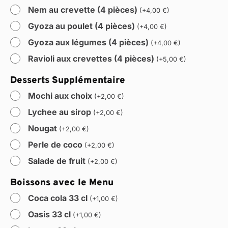
Nem au crevette (4 pièces)
(
+
4,00
€
)
Gyoza au poulet (4 pièces)
(
+
4,00
€
)
Gyoza aux légumes (4 pièces)
(
+
4,00
€
)
Ravioli aux crevettes (4 pièces)
(
+
5,00
€
)
Desserts Supplémentaire
Mochi aux choix
(
+
2,00
€
)
Lychee au sirop
(
+
2,00
€
)
Nougat
(
+
2,00
€
)
Perle de coco
(
+
2,00
€
)
Salade de fruit
(
+
2,00
€
)
Boissons avec le Menu
Coca cola 33 cl
(
+
1,00
€
)
Oasis 33 cl
(
+
1,00
€
)