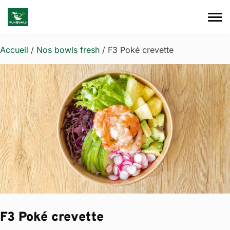
Skip to main content
Accueil
/
Nos bowls fresh
/ F3 Poké crevette
F3 Poké crevette