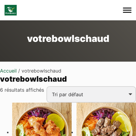
Skip to main content
votrebowlschaud
Accueil
/ votrebowlschaud
votrebowlschaud
6 résultats affichés