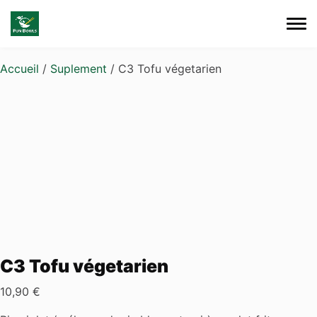
Skip to main content
Accueil
/
Suplement
/ C3 Tofu végetarien
C3 Tofu végetarien
10,90
€