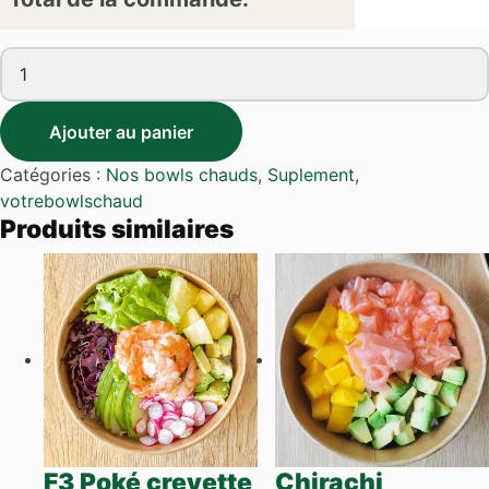
quantité
de
C3
Ajouter au panier
Tofu
végetarien
Catégories :
Nos bowls chauds
,
Suplement
,
votrebowlschaud
Produits similaires
F3 Poké crevette
Chirachi